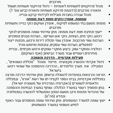
מורכבים.
מנהל פרויקטים לתשתיות לאומיות – ניהול פרויקטי תשתיות חשמל 
ותאורה מורכבים (כדוגמת פרויקט תשתיות ותאורת כביש מס' 1).
מנהל עבודה בחברות מובילות לקידוחי קרקע ובנייה.
שמאות, אומדן נזקים וחוות דעת מומחה
מומחה מטעם בתי המשפט לפיקוח , אומדן ושיקום נזקי בנייה ותשתיות 
מורכבים.
ייעוץ וכתיבת חוות דעת מומחה: מתן שירותי שומה מוסמכים לנזקי 
רכוש, נזקי מים, הצפות, נזקי אש ושריםה , הערכת מבנים מסוכנים.
הערכות שווי מורכבות: אומדן שווי תכולת דירות ורכוש, מכונות ייצור 
למפעלים, הערכת שווי עסקים, עזבונות ומימוש מהיר.
רגולציה ומחקרי שוק: ביצוע מחקרי שווקים ורכוש מקיפים , ובניית 
 מחירונים רשמיים עבור משרד הביטחון (אגף השיקום).         
פעילות אקדמית , הדרכה והסמכה 
ניהול אקדמי והכשרה מקצועית:  מייסד  ומנהל   "מכללת השמאים" , 
המובילה  את  מערך הלימודים , ההדרכה וההסמכה של שמאי רכוש 
בישראל.
הוראה והרצאות במוסדות להשכלה וביטחון: מתן שירותי הדרכה ומרצה 
במכללות אקדמיות, בבית הספר לקציני-ים של רשת "אורט",  ובמכללה 
הלאומית לשוטרים (האקדמיה המרכזית של משטרת ישראל).
בוחן ומסמיך רשמי במשרד הכלכלה: שותף במערך הבחינות וההסמכה 
של מהנדסי מכונות ורכב מטעם המכון הממשלתי להכשרה בטכנולוגיה 
ובמדע (מה"ט).
יועץ שומה למשרד המשפטים: מתן שירותי שומה מוסמכים עבור האגף 
לסיוע משפטי במשרד המשפטים.