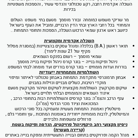
השכלה אקדמית רחבה, רקע טכנולוגי והנדסי עשיר , והסמכות משפטיות 
בכירות.
מר שריקי משמש כמומחה  ובורר מוסמך  מטעם בתי  משפט  השלום 
והמחוזי  בכל רחבי הארץ ובתי הדין הרבניים, ומוביל את הענף בישראל 
כיושב ראש ארגון שמאי הרכוש.השכלה, הסמכות ותחומי התמחות ..
השכלה אקדמית ומקצועית
תואר ראשון (.B.A) בכלכלה ומנהל עסקים בהצטיינות (במסגרת מסלול 
מקיף של 21 שנות לימוד).
שמאי מוסמך – רשום בפנקס השמאים.
ניהול ופיקוח בנייה – בוגר קורס ניהול ופיקוח בנייה מוסמך.
בוררות ועדות מומחים – בוגר קורס בוררים ועד מומחה לבתי המשפט.
השתלמויות והתמחויות ייעודיות
אבחון תרמוגרפי מתקדמת: התמחות באבחון טכנולוגי לאיתור ומיפוי 
מוקדי רטיבות, כשלים מבניים ונזילות במבנים.
שיקום מקרקעין: השתלמות מקצועית לשיקום וטיהור מקרקעין מטעם 
איגוד השמאים והמומחים הבלתי תלויים בישראל.
ענף הרכב והצמ"ה: בוגר קורסים והשתלמויות רבות בתחומי הרכב , 
המכונאות וציוד מכני הנדסי (צמ"ה).
מיטלטלין ואמנות: התמחות מעשית ומעמיקה בכל סוגי הרכוש 
והמיטלטלין, לרבות מומחיות ייחודית באומנות המתכות , עץ וחומרי גלם , 
פרזולים ומשפחות הלבידים.
ניסיון מקצועי רחב היקףניהול פרויקטים, הנדסה ופיקוח בשטח 
(קריירה מעשית)
מנהל הקמה ופרויקטים בתחום הבנייה התעשייתית ומפקח בנייה באתרים 