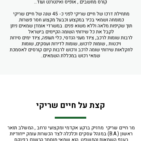
קורס מחשבים , אופיס ואינטרנט ועוד...
מתחילת דרכו של חיים שריקי לפני כ- 45 שנה של חיים שריקי 
כמומחה ושמאי בכיר במקצוע וכבעל מקצוע חסר פשרות. 
תוך שקיפות מלאה וללא משוא פנים. במשרדי אומדן שמאים ניתן 
לקבל את כל שירותי השומה הקיימים בישראל 
לרבות שומות לרכב, ציוד מעני הנדסי, כלי תעופה, ציוד ימים סירות 
ויכטות , שומות לרכוש, שומות לדירות ועסקים, שומות 
לחקלאות שירותי שומה לרכב ורכוש לרבות קיום קורסים לאסמכת 
שמאי רכוש במכללת השמאים..
קצת על חיים שריקי
מר חיים שריקי  מחזיק ברקע אקדמי ומקצועי נרחב , המשלב תואר 
ראשון (.B.A) במנהל עסקים וכלכלה לצד הכשרות עומק ייחודיות 
בענף השמאות והמשפט. הוא שמאי מוסמך הרשום בפנקס 