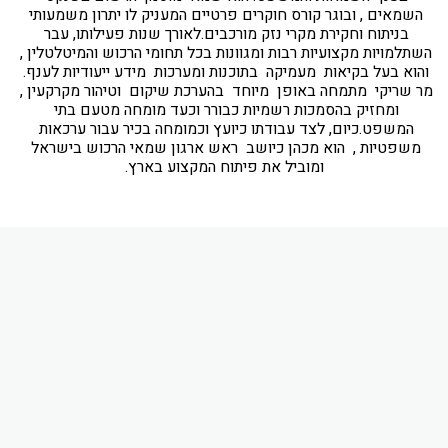
השמאים , ובוגר קורס חוקרים פרטיים המעניק לו יתרון משמעותי 
בניתוח וחקירת מקרי נזק מורכבים.לאורך שנות פעילותו, עבר 
השתלמויות מקצועיות רבות ומגוונות בכל תחומי הרכוש והמיטלטלין , 
והוא בעל בקיאות  מעמיקה  בתוכנות ומערכות  מידע ייעודיות לענף. 
מר שריקי  מתמחה באופן  מיוחד  בהערכת שיקום  וטיהור מקרקעין , 
ומחזיק בהסמכות רשמיות כבורר וכעד מומחה מטעם בתי 
המשפט.כיום, לצד עבודתו כיועץ וכמומחה בכיר עבור ערכאות 
משפטיות ,  הוא מכהן כיושב  ראש ארגון שמאי הרכוש בישראל 
ומוביל את פיתוח המקצוע בארץ.