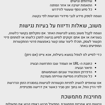
שירותים נגישים
התאמות ישיבה או אזור המתנה
כל סיוע נוסף שעשוי להידרש
נשמח לספק מידע לגבי סידורי הנגישות לפי בקשה.
משוב, שאלות ודיווח על בעיות נגישות
נשמח לקבל משוב בנוגע לנגישות האתר. אם נתקלתם בקושי כלשהו,
בשגיאה או אם אתם זקוקים לסיוע בגישה לתוכן כלשהו או למתחם פיזי
הקשור לעסק, תוכלו ליצור עמנו קשר באמצעות פרטי ההתקשרות
המופיעים באתר.
כדי לסייע לנו לטפל בנושא ביעילות, אנא ציינו (אם ניתן):
כתובת ה-URL או העמוד שבו התרחשה הבעיה
תיאור הבעיה
הדפדפן והמכשיר שבהם השתמשתם
כל טכנולוגיה מסייעת שהייתה מעורבת
אנו שואפים להשיב לפניות הקשורות לנגישות במסגרת הזמן הנדרשת
לפי הדין החל, או בתוך זמן סביר כאשר אין דרישה ספציפית.
מחויבות מתמשכת
נגישות היא אחריות מתמשכת. המפעיל מבצע באופן קבוע את הפעולות