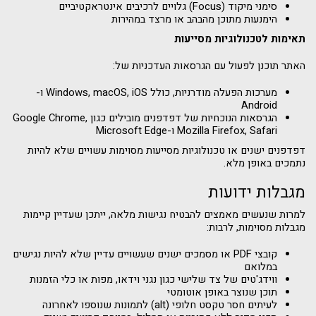
סימני מיקוד (Focus) גלויים לרכיבים אינטראקטיביים
הימנעות מתוכן מהבהב או מרצד במהירות
תאימות לטכנולוגיות מסייעות
האתר תוכנן לפעול עם הגרסאות העדכניות של:
מערכות הפעלה מודרניות, כולל Windows, macOS, iOS ו-
Android
הגרסאות הנוכחיות של דפדפנים מובילים כגון Google Chrome,
Mozilla Firefox, Safari ו-Microsoft Edge
דפדפנים ישנים או טכנולוגיות מסייעות מסוימות עשויים שלא להיות
נתמכים באופן מלא.
מגבלות ידועות
למרות שנעשים מאמצים להבטיח נגישות מלאה, ייתכן שעדיין קיימות
מגבלות מסוימות, לרבות:
קובצי PDF או מסמכים ישנים שעשויים עדיין שלא להיות נגישים
במלואם
ווידג'טים של צד שלישי כגון נגני וידאו, מפות או כלי הזמנות
תוכן שנוצר באופן אוטומטי
לעיתים חסר טקסט חלופי (alt) לתמונות שנוספו לאחרונה