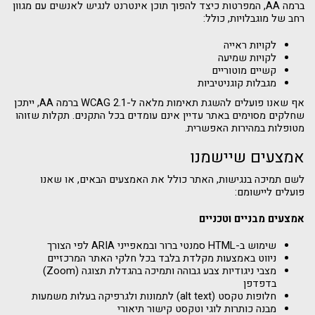
ברמה AA, המפרטות כיצד להפוך תוכן אינטרנט לנגיש לאנשים עם מגוון
רחב של מוגבלויות, כולל:
לקויות ראייה
לקויות שמיעה
קשיים מוטוריים
מגבלות קוגניטיביות
אף שאנו פועלים להשגת תאימות מלאה ל-WCAG 2.1 ברמה AA, ייתכן
שחלקים מסוימים באתר עדיין אינם עומדים בכל התקנים. תקלות שזוהו
מטופלות במהירות האפשרית.
אמצעים שיישמנו
לשם תמיכה בנגישות, האתר כולל את האמצעים הבאים, או שאנו
פועלים ליישומם:
אמצעים מבניים וטכניים
שימוש ב-HTML סמנטי ברור ובמאפייני ARIA לפי הצורך
ניווט באמצעות מקלדת בלבד בכל חלקי האתר המרכזיים
מצבי ניגודיות צבע גבוהה ותמיכה בהגדלת תצוגה (Zoom)
בדפדפן
חלופות טקסט (alt text) לתמונות ולגרפיקה בעלות משמעות
מבנה כותרות לוגי וטקסט קישור תיאורי