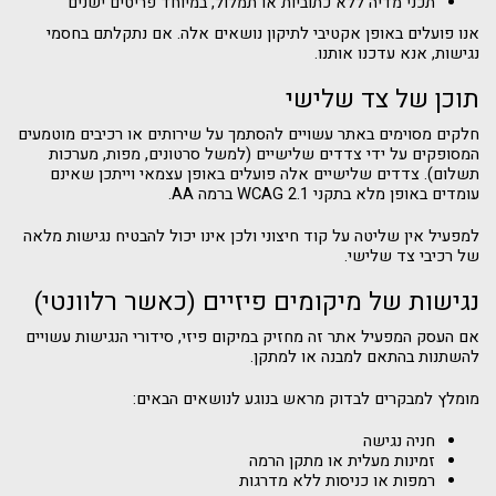
תכני מדיה ללא כתוביות או תמלול, במיוחד פריטים ישנים
אנו פועלים באופן אקטיבי לתיקון נושאים אלה. אם נתקלתם בחסמי
נגישות, אנא עדכנו אותנו.
תוכן של צד שלישי
חלקים מסוימים באתר עשויים להסתמך על שירותים או רכיבים מוטמעים
המסופקים על ידי צדדים שלישיים (למשל סרטונים, מפות, מערכות
תשלום). צדדים שלישיים אלה פועלים באופן עצמאי וייתכן שאינם
עומדים באופן מלא בתקני WCAG 2.1 ברמה AA.
למפעיל אין שליטה על קוד חיצוני ולכן אינו יכול להבטיח נגישות מלאה
של רכיבי צד שלישי.
נגישות של מיקומים פיזיים (כאשר רלוונטי)
אם העסק המפעיל אתר זה מחזיק במיקום פיזי, סידורי הנגישות עשויים
להשתנות בהתאם למבנה או למתקן.
מומלץ למבקרים לבדוק מראש בנוגע לנושאים הבאים:
חניה נגישה
זמינות מעלית או מתקן הרמה
רמפות או כניסות ללא מדרגות