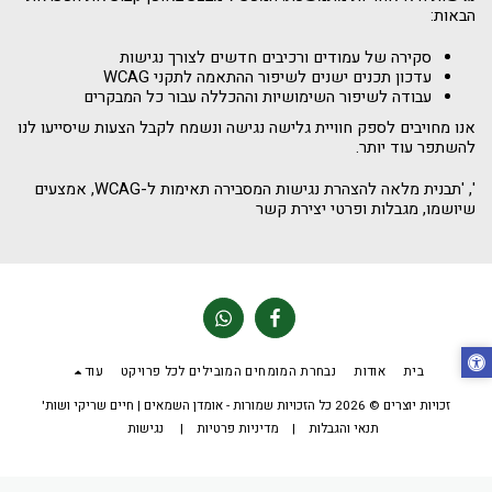
הבאות:
סקירה של עמודים ורכיבים חדשים לצורך נגישות
עדכון תכנים ישנים לשיפור ההתאמה לתקני WCAG
עבודה לשיפור השימושיות וההכללה עבור כל המבקרים
אנו מחויבים לספק חוויית גלישה נגישה ונשמח לקבל הצעות שיסייעו לנו
להשתפר עוד יותר.
', 'תבנית מלאה להצהרת נגישות המסבירה תאימות ל-WCAG, אמצעים
שיושמו, מגבלות ופרטי יצירת קשר
בית
אודות
נבחרת המומחים המובילים לכל פרויקט
עוד
זכויות יוצרים © 2026 כל הזכויות שמורות -
אומדן השמאים | חיים שריקי ושות'
תנאי והגבלות
|
מדיניות פרטיות
|
נגישות