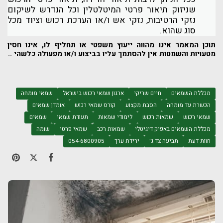
שניזוק תיאור פרטי המיטלטלין וכל הנדרש לשיקום
נזקי הרטיבות, נזקי אש ו/או הערכת רכוש וציוד מכל
סוג שהוא.
תוכן המאמר אינו מהווה ייעוץ משפטי או תחליף לו, אינו חסין
מטעויות והשמטות אין להסתמך עליו בביצוע ו/או מפעולה כלשהי ..
מכללת השמאים
חיים שריקי
ארגון שמאי רכוש בישראל
שמאי מומחה
הכשרת עד מומחה
הסבת מקצוע
קורס שמאי רכוש
אומדן שמאים
שמאי רכוש
שמאות רכוש
לימודי שמאות
תעודת שמאי
שמאים
מכללת השמאים באפיק דיגיטלי
שמאות רכב
שמאי פרטי
שומה
חוות דעת
תביעה צד ג'
ירידת ערך
054-6800905