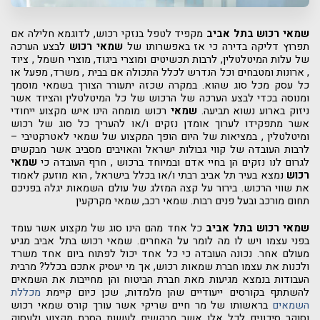
שמאי רכוש
בתל אביב
מקפיד לטפל בנזקי רכוש, לדוגמא חלילה אם
תפרוץ דליקה בדירה כי אז באפשרותו של
שמאי רכוש
לבצע הערכה
של עלות המיטלטלין, לרבות תכשיטים ומוצרי ביגוד, מוצרי חשמל , ציוד
, ארונות ומטבחים וכל הנדרש לכלל התכולה אם בבית , משרד, מפעל או
כל עסק מכל סוג שהוא. במקרה שכזה יתעורר הצורך בשמאי מוסמך
ומנוסה בכדי לבצע הערכה של הרכוש של כל המיטלטלין והציוד אשר
ניזוק בארוע נשוא תביעה.
שמאי
רכוש מומחה הינו איש מקצוע ייחודי
אשר מתפקידו לערוך אומדן נזקים ו/או להעריך כל סוג של רכוש
ומיטלטלין , במציאות של היום הופך המקצוע של שמאי לאטרקטיבי –
לרבות העובדה של קווי גבולות ישראל והאויבים מסביב אשר מבקשים
לגרום לנו נזקים הן בחיי אדם ובמיוחד ברכוש , חרף העובדה כי
שמאי
רכוש
נמצא בעיר תל אביב רבתי ו/או בכלל בישראל , הוא מוזעק לאמוד
את שווי הרכוש. בירור על קצה המזלג של עולם השמאות יגלה בפניכם
תחום מורכב ובעל פנים רבות. שמאי רכב, שמאי מקרקעין
שמאי רכוש
בתל אביב
כל אחד מהם הינו סוג של מקצוע אשר עומד
בפני עצמו ויש לו מה לומר על האחרים. שמאי רכוש בתל אביב מגיע
מעולם אחר. נכונה העובדה כי כל אחד יכול לפתוח ביום אחד משרד
ולכנות את עצמו חברת שמאות רכוש, אך מי יעסיק אתכם בכלל? מרבית
העבודות בנמצא מגיעות מאת חברת הביטוח והן מחייבות את השמאים
להשתתף בקורסים ייעודיים שהן מלמדות, שכן כיום קיימת
מכללת
השמאים
בראשותו של מר חיים שריקי אשר עורך קורס שמאי רכוש
וסוקר סיכונים לכל אלו אשר מבקשים לעשות הסבת מקצוע ולעסוק