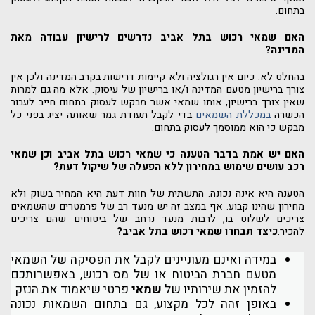
בתחום.
האם שמאי רכוש בתל אביב נדרשים לרישיון עבודה מאת
המדינה?
בהחלט לא. כיום אין רגולציה ולא קיימות דרישות בקרב המדינה ולכן אין
צורך ברישיון מטעם המדינה ו/או ברישיון של עיסוק. אלא מה גם למרות
שאין צורך ברישיון, אותו שמאי אשר מבקש לעסוק בתחום חייב לעבור
הכשרה
במכללת השמאים
בדי לקבל תעודת גמר שאותה יציג בפני כל
מבקש כי הוא ממוסמך לעסוק בתחום.
האם יש אמת בדבר הטענה כי שמאי רכוש בתל אביב וכן שמאי
רכב עושים שימוש במחירון ללא הפעלה של שיקול דעת?
הטענה היא אינה נכונה. התשתית של חוות דעת היא המחיר בשוק ולא
מחירון שהינו קבוע. אף במצב זה יש מנעד רב של פרמטרים שהשמאים
צריכים לשלוט בו, לרבות מנעד נרחב של ביטוחים שהם צריכים
להכיר.
כיצד תבחרו שמאי רכוש בתל אביב?
במידה ואינם מעוניינים לקבל את הפסיקה של השמאי
מטעם חברת הביטוח או של מס רכוש, באפשרותכם
להזמין את שירותיו של
שמאי
פרטי שיאמוד את הנזק
באופן זהה לכל מקצוע, גם בתחום השמאות נכונה