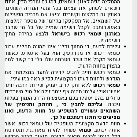
ההמלצה מפה לאוזן. שמאים, כמו גם עורכי הדין, אינם
רשאים לשווק את עצמם בכל ענפי המדיה השונים.
באופן זה המלצות וקשרים יביאו את מרבית הפעילות
של השמאים. אל תפקפקו בקיומן של מספר המלצות.
באפשרותכם לקבל רשימה שמית של כל מי שחבר
בארגון שמאי רכוש בישראל
ולבצע בחירה מתוך
רשימה זו.
עליכם לדעת, כי מתווך נדל"ן אינו מהווה תחליף עבור
שמאי רכוש או מקרקעין, הוא בעל אינטרס, כאשר
שמאי מקבל את שכר הטרחה שלו בלי כך קשר למה
במצוין בחוות הדעת.
שמאי רכוש חייב להגיע לדירה לתעד במצלמתו את
הנדרש ולחוות דעתו המקצועית כפי שראה במו עיניו.
שמאי רכוש
ללא ותק לרוב יעניק שירות הרבה יותר
אישי ואולי עלותו תהיה אף יותר זולה אל מול משרדים
גדולים בהם יטפלו בכם באמצעות הדרג הנמוך בעלות
ניכרת.
עליכם להבין כי , הוותק והניסיון של
השמאים עשויים להשפיע על חוות הדעת, ואנו
מציעים כי תתנו דעתכם על כך.
חוות הדעת מקצועית משפטית של שמאי רכוש אשר
אותה יכתוב
שמאי
עשויה להיות מאורגנת ומפורטת
ככל הניתן לרבות תיאור הדירה, תיאור פרטי הרכוש